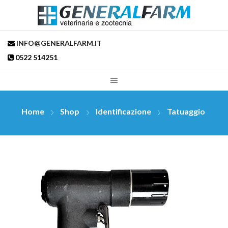
INFO@GENERALFARM.IT
0522 514251
Home
Shop
Identificazione
Tatuaggio