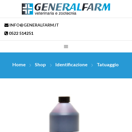
INFO@GENERALFARM.IT
0522 514251
Home
Shop
Identificazione
Tatuaggio