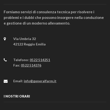
Forniamo servizi di consulenza tecnica per risolvere i
problemi e i dubbi che possono insorgere nella conduzione
e gestione di un moderno allevamento.
Via Umbria 32
42122 Reggio Emilia
Telefono:
0522 514251
Fax:
0522 514376
Email:
info@generalfarm.it
I NOSTRI ORARI