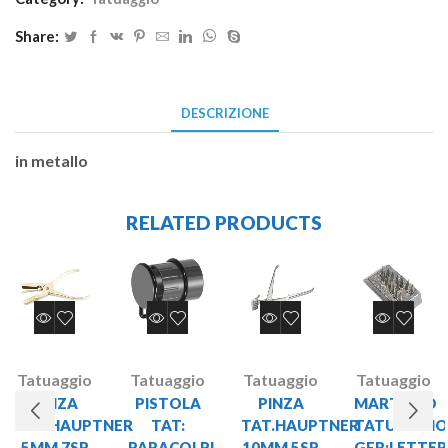
Share:
DESCRIZIONE
in metallo
RELATED PRODUCTS
Tatuaggio
Tatuaggio
Tatuaggio
Tatuaggio
PINZA
PISTOLA
PINZA
MARTELLO
TAT.HAUPTNER
TAT:
TAT.HAUPTNER
TATUAGGIO
5MM 7SP
PARACOLPI
10MM 5SP
GFR:LETTE