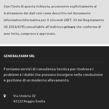
Con l'invio di questa richiesta, acconsento esplicitamente al
trattamento dei dati così come descritto nel documento
informativo Informativa per il sito web (ART. 13 del Regolamento
UE 2016/679) consultabile all'indirizzo
privacy
che confermo di
aver letto, compreso e approvato.
GENERALFARM SRL
Forniamo servizi di consulenza tecnica per risolvere i
problemi e i dubbi che possono insorgere nella conduzione
e gestione di un moderno allevamento.
Via Umbria 32
42122 Reggio Emilia