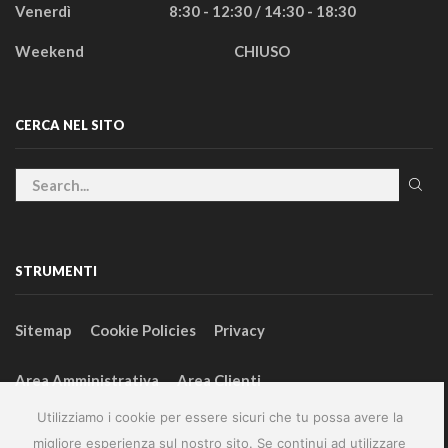
Venerdì
8:30 - 12:30 / 14:30 - 18:30
Weekend
CHIUSO
CERCA NEL SITO
STRUMENTI
Sitemap
Cookie Policies
Privacy
Area Amministrativa
Area Clienti
Utilizziamo i cookie per essere sicuri che tu possa avere la
migliore esperienza sul nostro sito. Se continui ad utilizzare