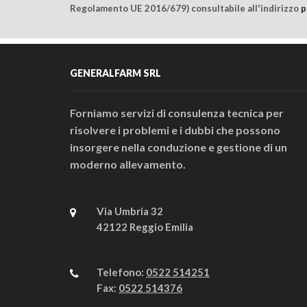
Regolamento UE 2016/679) consultabile all'indirizzo
p
GENERALFARM SRL
Forniamo servizi di consulenza tecnica per
risolvere i problemi e i dubbi che possono
insorgere nella conduzione e gestione di un
moderno allevamento.
Via Umbria 32
42122 Reggio Emilia
Telefono:
0522 514251
Fax:
0522 514376