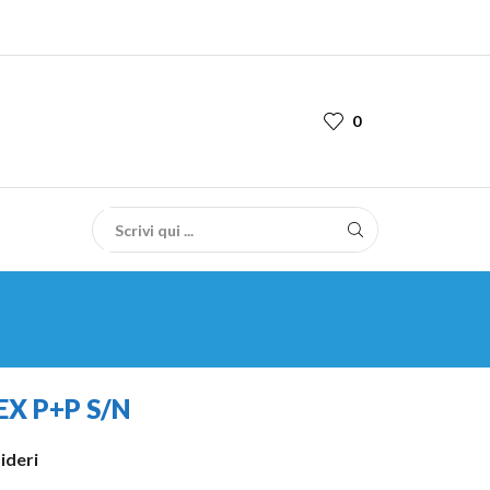
0
X P+P S/N
sideri