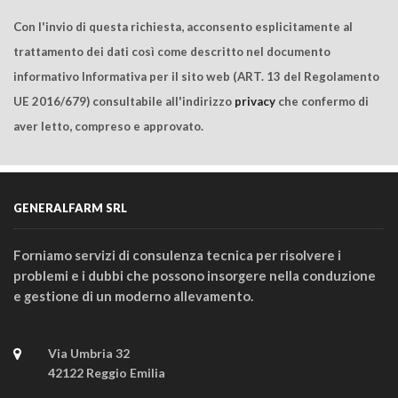
Con l'invio di questa richiesta, acconsento esplicitamente al
trattamento dei dati così come descritto nel documento
informativo Informativa per il sito web (ART. 13 del Regolamento
UE 2016/679) consultabile all'indirizzo
privacy
che confermo di
aver letto, compreso e approvato.
GENERALFARM SRL
Forniamo servizi di consulenza tecnica per risolvere i
problemi e i dubbi che possono insorgere nella conduzione
e gestione di un moderno allevamento.
Via Umbria 32
42122 Reggio Emilia