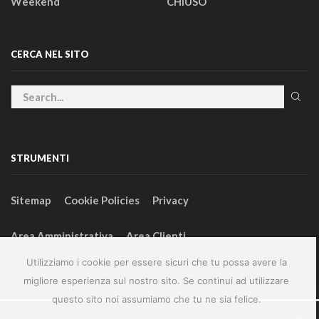
Weekend
CHIUSO
CERCA NEL SITO
STRUMENTI
Sitemap
Cookie Policies
Privacy
Area Amministrativa
Area Clienti
Utilizziamo i cookie per essere sicuri che tu possa avere la
migliore esperienza sul nostro sito. Se continui ad utilizzare
questo sito noi assumiamo che tu ne sia felice.