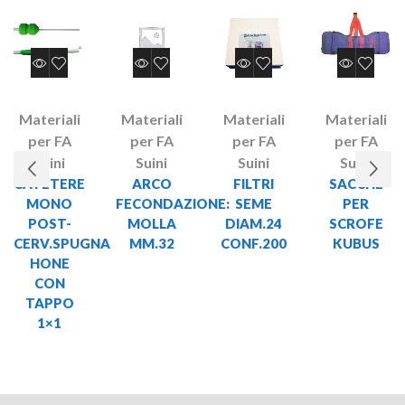
Materiali
Materiali
Materiali
Materiali
per FA
per FA
per FA
per FA
Suini
Suini
Suini
Suini
CATETERE
ARCO
FILTRI
SACCHE
MONO
FECONDAZIONE:
SEME
PER
POST-
MOLLA
DIAM.24
SCROFE
CERV.SPUGNA
MM.32
CONF.200
KUBUS
HONE
CON
TAPPO
1×1