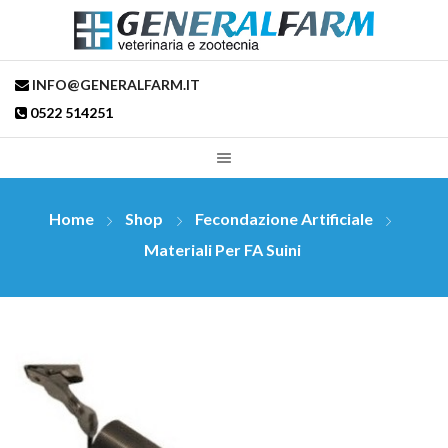
INFO@GENERALFARM.IT
0522 514251
Home
Shop
Fecondazione Artificiale
Materiali Per FA Suini