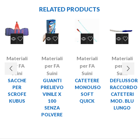
RELATED PRODUCTS
Materiali
Materiali
Materiali
Materiali
per FA
per FA
per FA
per FA
Suini
Suini
Suini
Suini
SACCHE
GUANTI
CATETERE
DEFLUSSOR
PER
PRELIEVO
MONOUSO
RACCORDO
SCROFE
VINILE X
SOFT
CATETERI
KUBUS
100
QUICK
MOD. BLU
SENZA
LUNGO
POLVERE