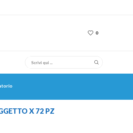
0
atorio
GGETTO X 72 PZ