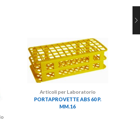
Art
BEKER
Articoli per Laboratorio
PORTAPROVETTE ABS 60 P.
MM.16
io