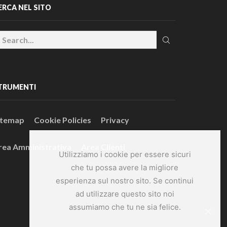
ERCA NEL SITO
TRUMENTI
itemap
Cookie Policies
Privacy
rea Amministrativa
Area Clienti
Utilizziamo i cookie per essere sicuri
che tu possa avere la migliore
esperienza sul nostro sito. Se continui
ad utilizzare questo sito noi
assumiamo che tu ne sia felice.