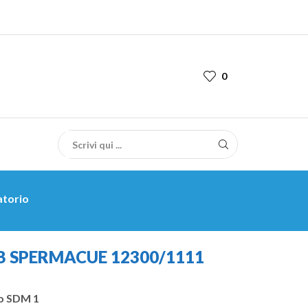
0
atorio
B SPERMACUE 12300/1111
o SDM 1