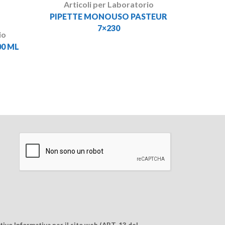
Articoli per Laboratorio
PIPETTE MONOUSO PASTEUR
7×230
io
00 ML
ivo Informativa per il sito web (ART. 13 del