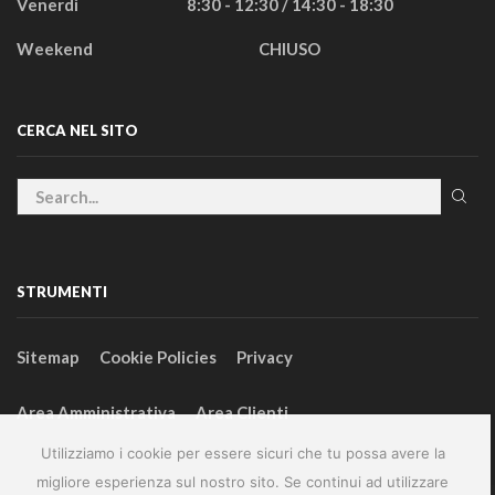
Venerdì
8:30 - 12:30 / 14:30 - 18:30
Weekend
CHIUSO
CERCA NEL SITO
STRUMENTI
Sitemap
Cookie Policies
Privacy
Area Amministrativa
Area Clienti
Utilizziamo i cookie per essere sicuri che tu possa avere la
migliore esperienza sul nostro sito. Se continui ad utilizzare