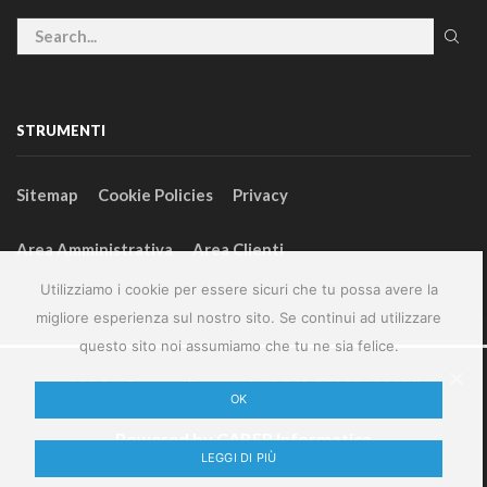
STRUMENTI
Sitemap
Cookie Policies
Privacy
Area Amministrativa
Area Clienti
Utilizziamo i cookie per essere sicuri che tu possa avere la
migliore esperienza sul nostro sito. Se continui ad utilizzare
questo sito noi assumiamo che tu ne sia felice.
2024 – GeneralFarm srl – P.IVA 00127580355
OK
Powered by
CABER Informatica
LEGGI DI PIÙ