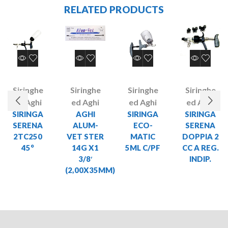
RELATED PRODUCTS
Siringhe
Siringhe
Siringhe
Siringhe
ed Aghi
ed Aghi
ed Aghi
ed Aghi
SIRINGA
AGHI
SIRINGA
SIRINGA
SERENA
ALUM-
ECO-
SERENA
2TC250
VET STER
MATIC
DOPPIA 2
45°
14G X1
5ML C/PF
CC A REG.
3/8′
INDIP.
(2,00X35MM)