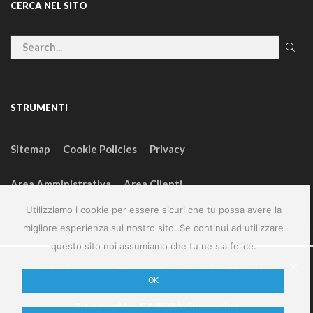
CERCA NEL SITO
STRUMENTI
Sitemap
Cookie Policies
Privacy
Area Amministrativa
Area Clienti
Utilizziamo i cookie per essere sicuri che tu possa avere la
migliore esperienza sul nostro sito. Se continui ad utilizzare
questo sito noi assumiamo che tu ne sia felice.
2024 – GeneralFarm srl – P.IVA 00127580355
OK
Powered by
CABER Informatica