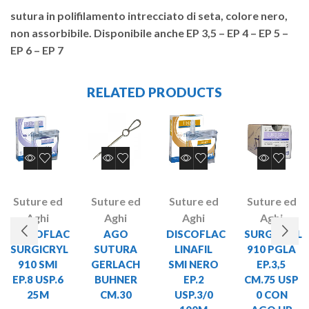
sutura in polifilamento intrecciato di seta, colore nero,
non assorbibile. Disponibile anche EP 3,5 – EP 4 – EP 5 –
EP 6 – EP 7
RELATED PRODUCTS
Suture ed
Suture ed
Suture ed
Suture ed
Aghi
Aghi
Aghi
Aghi
DISCOFLAC
AGO
DISCOFLAC
SURGICRYL
SURGICRYL
SUTURA
LINAFIL
910 PGLA
910 SMI
GERLACH
SMI NERO
EP.3,5
EP.8 USP.6
BUHNER
EP.2
CM.75 USP
25M
CM.30
USP.3/0
0 CON