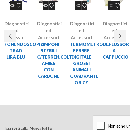
Diagnostici
Diagnostici
Diagnostici
Diagnostici
ed
ed
ed
ed
Accessori
Accessori
Accessori
Accessori
FONENDOSCOPIO
TAMPONI
TERMOMETRO
DEFLUSSOR
TRAD
STERILI
FEBBRE
A
LIRA BLU
C/TERREN.COLT
DIGITALE
CAPPUCCIO
AMIES
GROSSI
CON
ANIMALI
CARBONE
QUADRANTE
ORIZZ
Iscriviti alla Newsletter