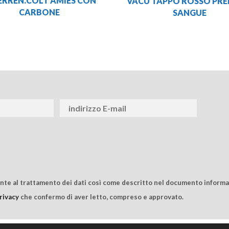
ERREN.COLT AMIES CON
VACU TAPPO ROSSO PRE
CARBONE
SANGUE
ente al trattamento dei dati così come descritto nel documento informat
rivacy
che confermo di aver letto, compreso e approvato.