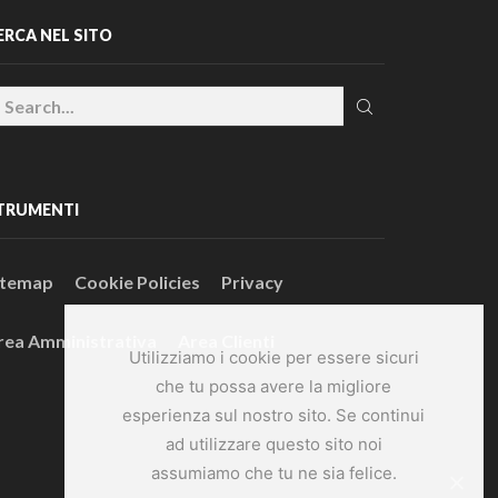
ERCA NEL SITO
TRUMENTI
itemap
Cookie Policies
Privacy
rea Amministrativa
Area Clienti
Utilizziamo i cookie per essere sicuri
che tu possa avere la migliore
esperienza sul nostro sito. Se continui
ad utilizzare questo sito noi
assumiamo che tu ne sia felice.