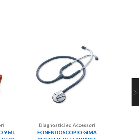
Dia
TER
DIG
ri
Diagnostici ed Accessori
 9 ML
FONENDOSCOPIO GIMA