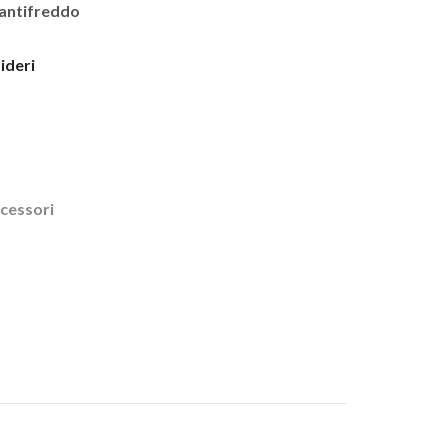
a antifreddo
sideri
ccessori