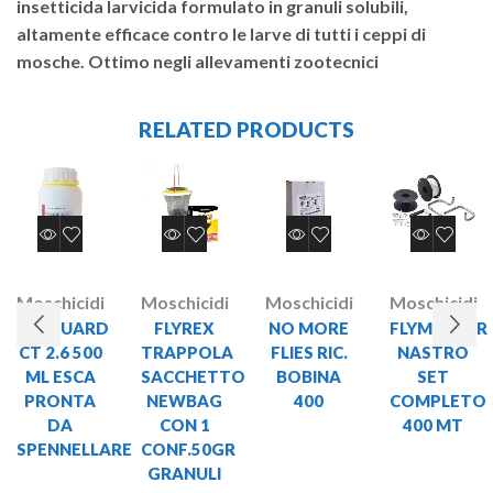
insetticida larvicida formulato in granuli solubili,
altamente efficace contro le larve di tutti i ceppi di
mosche. Ottimo negli allevamenti zootecnici
RELATED PRODUCTS
Moschicidi
Moschicidi
Moschicidi
Moschicidi
PESGUARD
FLYREX
NO MORE
FLYMASTER
CT 2.6 500
TRAPPOLA
FLIES RIC.
NASTRO
ML ESCA
SACCHETTO
BOBINA
SET
PRONTA
NEWBAG
400
COMPLETO
DA
CON 1
400 MT
SPENNELLARE
CONF.50GR
GRANULI