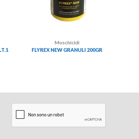
NO MORE
Moschicidi
T.1
FLYREX NEW GRANULI 200GR