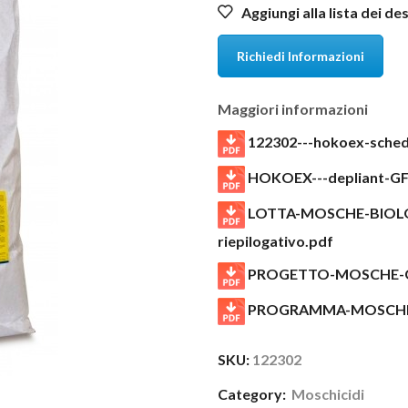
Aggiungi alla lista dei de
Richiedi Informazioni
Maggiori informazioni
122302---hokoex-sched
HOKOEX---depliant-GF
LOTTA-MOSCHE-BIOLOG
riepilogativo.pdf
PROGETTO-MOSCHE-G
PROGRAMMA-MOSCHE
SKU:
122302
Category:
Moschicidi