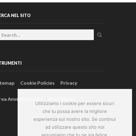
ERCA NEL SITO
TRUMENTI
itemap
Cookie Policies
Privacy
rea Amministrativa
Area Clienti
Utilizziamo i cookie per essere sicuri
che tu possa avere la migliore
esperienza sul nostro sito. Se continui
ad utilizzare questo sito noi
assumiamo che tu ne sia felice.