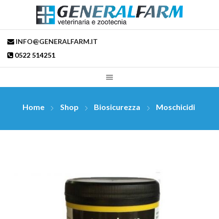
INFO@GENERALFARM.IT
0522 514251
Home
Shop
Biosicurezza
Moschicidi