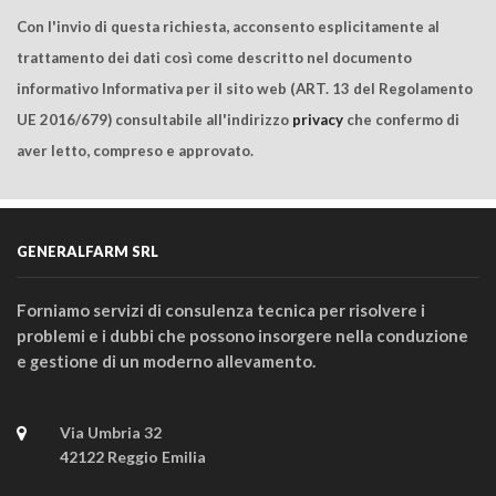
Con l'invio di questa richiesta, acconsento esplicitamente al
trattamento dei dati così come descritto nel documento
informativo Informativa per il sito web (ART. 13 del Regolamento
UE 2016/679) consultabile all'indirizzo
privacy
che confermo di
aver letto, compreso e approvato.
GENERALFARM SRL
Forniamo servizi di consulenza tecnica per risolvere i
problemi e i dubbi che possono insorgere nella conduzione
e gestione di un moderno allevamento.
Via Umbria 32
42122 Reggio Emilia