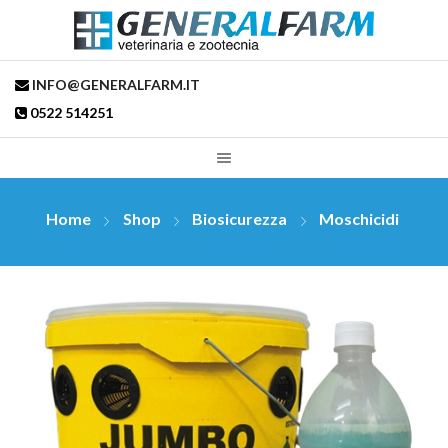
INFO@GENERALFARM.IT
0522 514251
Home
Shop
Biosicurezza
Moschicidi