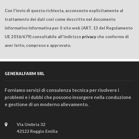
Con l'invio di questa richiesta, acconsento esplicitamente al
trattamento dei dati così come descritto nel documento
informativo Informativa per il sito web (ART. 13 del Regolamento
UE 2016/679) consultabile all'indirizzo
privacy
che confermo di
aver letto, compreso e approvato.
GENERALFARM SRL
Forniamo servizi di consulenza tecnica per risolvere i
problemi e i dubbi che possono insorgere nella conduzione
e gestione di un moderno allevamento.
Via Umbria 32
42122 Reggio Emilia