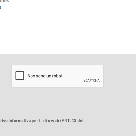
bles
O
ivo Informativa per il sito web (ART. 13 del