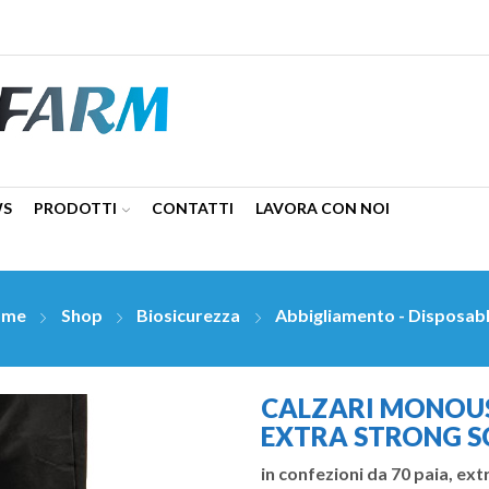
WS
PRODOTTI
CONTATTI
LAVORA CON NOI
ome
Shop
Biosicurezza
Abbigliamento - Disposab
CALZARI MONOUS
EXTRA STRONG SC
in confezioni da 70 paia, ext