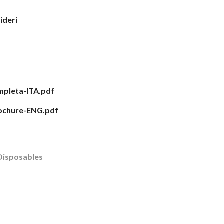
sideri
pleta-ITA.pdf
ochure-ENG.pdf
Disposables