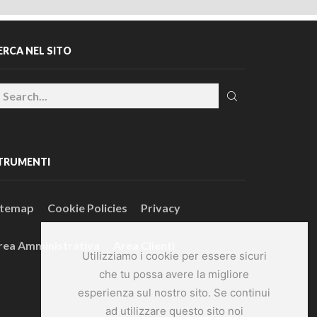
ERCA NEL SITO
TRUMENTI
itemap
Cookie Policies
Privacy
rea Amministrativa
Area Clienti
Utilizziamo i cookie per essere sicuri
che tu possa avere la migliore
esperienza sul nostro sito. Se continui
ad utilizzare questo sito noi