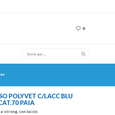
0
les
O POLYVET C/LACC BLU
AT.70 PAIA
ra-strong, con laccio