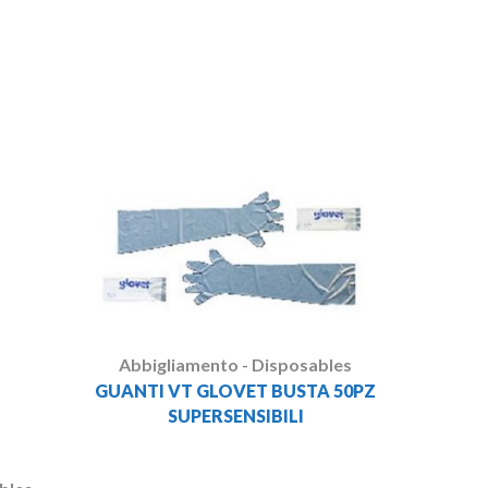
Abbig
CAMIC
146CM
Abbigliamento - Disposables
GUANTI VT GLOVET BUSTA 50PZ
SUPERSENSIBILI