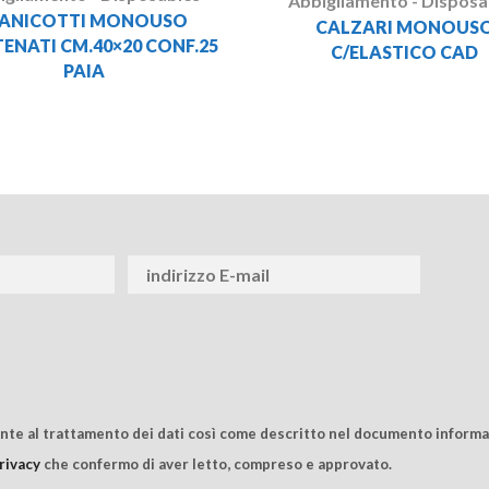
Abbigliamento - Disposa
ANICOTTI MONOUSO
CALZARI MONOUS
TENATI CM.40×20 CONF.25
C/ELASTICO CAD
PAIA
ente al trattamento dei dati così come descritto nel documento informat
rivacy
che confermo di aver letto, compreso e approvato.