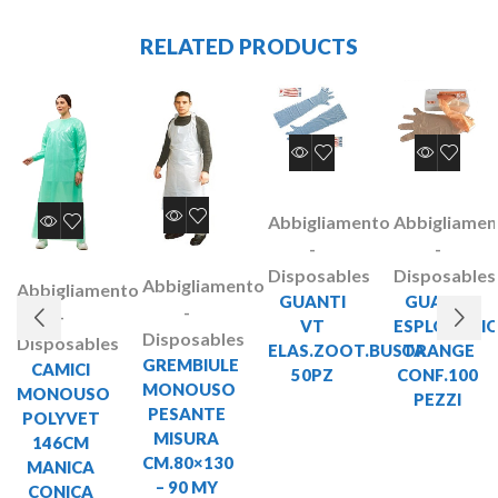
RELATED PRODUCTS
Abbigliamento
Abbigliamen
-
-
Disposables
Disposables
Abbigliamento
Abbigliamento
GUANTI
GUANTI
-
-
VT
ESPLORAZI
Disposables
Disposables
ELAS.ZOOT.BUSTA
ORANGE
GREMBIULE
CAMICI
50PZ
CONF.100
MONOUSO
MONOUSO
PEZZI
PESANTE
POLYVET
MISURA
146CM
CM.80×130
MANICA
– 90 MY
CONICA