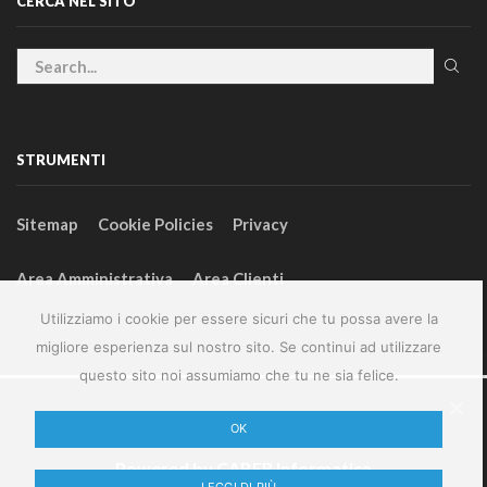
CERCA NEL SITO
STRUMENTI
Sitemap
Cookie Policies
Privacy
Area Amministrativa
Area Clienti
Utilizziamo i cookie per essere sicuri che tu possa avere la
migliore esperienza sul nostro sito. Se continui ad utilizzare
questo sito noi assumiamo che tu ne sia felice.
2024 – GeneralFarm srl – P.IVA 00127580355
OK
Powered by
CABER Informatica
LEGGI DI PIÙ