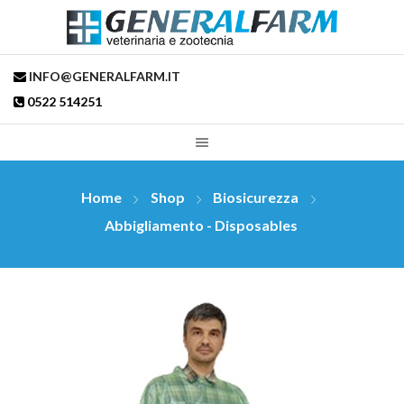
INFO@GENERALFARM.IT
0522 514251
Home
Shop
Biosicurezza
Abbigliamento - Disposables