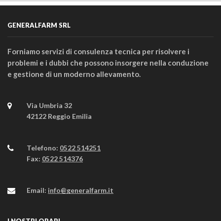
GENERALFARM SRL
Forniamo servizi di consulenza tecnica per risolvere i
problemi e i dubbi che possono insorgere nella conduzione
e gestione di un moderno allevamento.
Via Umbria 32
42122 Reggio Emilia
Telefono:
0522 514251
Fax:
0522 514376
Email:
info@generalfarm.it
I NOSTRI ORARI