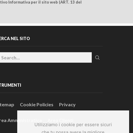
ivo Informativa per il sito web (ART. 13 del
ERCA NEL SITO
TRUMENTI
itemap
Cookie Policies
Privacy
rea Amministrativa
Area Clienti
Utilizziamo i cookie per essere sicuri
che tu possa avere la migliore