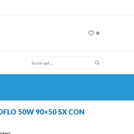
0
FLO 50W 90×50 SX CON
sideri