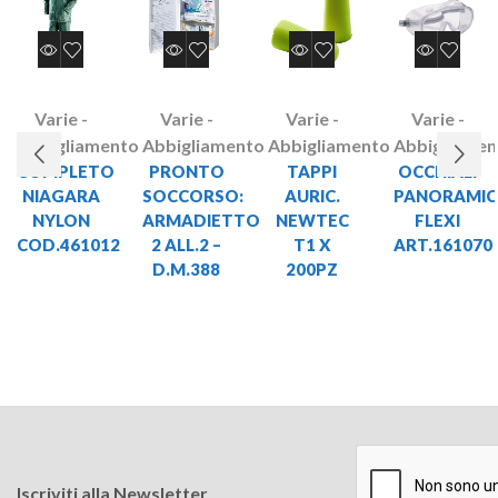
Varie -
Varie -
Varie -
Varie -
Abbigliamento
Abbigliamento
Abbigliamento
Abbigliamen
COMPLETO
PRONTO
TAPPI
OCCHIALI
NIAGARA
SOCCORSO:
AURIC.
PANORAMIC
NYLON
ARMADIETTO
NEWTEC
FLEXI
COD.461012
2 ALL.2 –
T1 X
ART.161070
D.M.388
200PZ
Iscriviti alla Newsletter