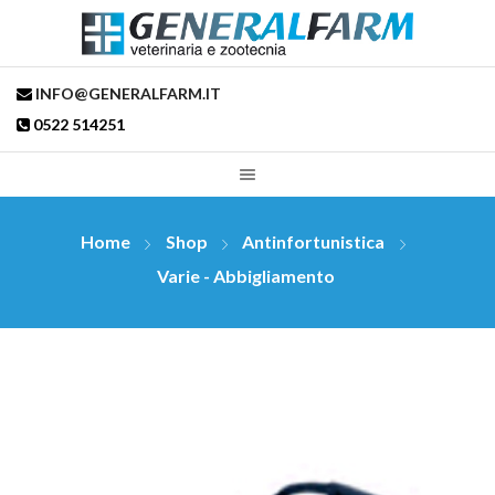
INFO@GENERALFARM.IT
0522 514251
Home
Shop
Antinfortunistica
Varie - Abbigliamento