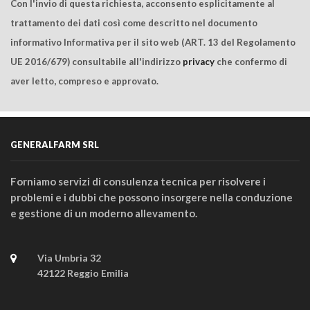
Con l'invio di questa richiesta, acconsento esplicitamente al
trattamento dei dati così come descritto nel documento
informativo Informativa per il sito web (ART. 13 del Regolamento
UE 2016/679) consultabile all'indirizzo
privacy
che confermo di
aver letto, compreso e approvato.
GENERALFARM SRL
Forniamo servizi di consulenza tecnica per risolvere i
problemi e i dubbi che possono insorgere nella conduzione
e gestione di un moderno allevamento.
Via Umbria 32
42122 Reggio Emilia