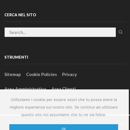
CERCA NEL SITO
STRUMENTI
Sitemap
Cookie Policies
Privacy
Area Amministrativa
Area Clienti
Utilizziamo i cookie per essere sicuri che tu possa avere la
migliore esperienza sul nostro sito. Se continui ad utilizzare
questo sito noi assumiamo che tu ne sia felice.
2024 – GeneralFarm srl – P.IVA 00127580355
OK