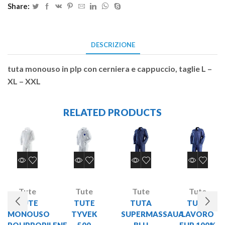
Share:
DESCRIZIONE
tuta monouso in plp con cerniera e cappuccio, taglie L –
XL – XXL
RELATED PRODUCTS
Tute
Tute
Tute
Tute
TUTE
TUTE
TUTA
TUTA
MONOUSO
TYVEK
SUPERMASSAUA
LAVORO