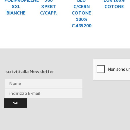
POLIPROPILENE
500
BLU
EUR 100%
XXL
XPERT
C/CERN
COTONE
BIANCHE
C/CAPP.
COTONE
100%
C.435200
Iscriviti alla Newsletter