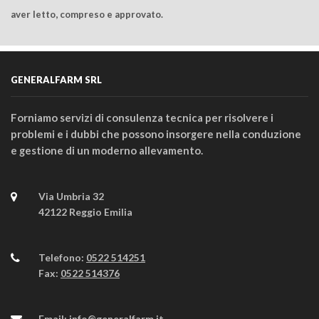
aver letto, compreso e approvato.
GENERALFARM SRL
Forniamo servizi di consulenza tecnica per risolvere i
problemi e i dubbi che possono insorgere nella conduzione
e gestione di un moderno allevamento.
Via Umbria 32
42122 Reggio Emilia
Telefono:
0522 514251
Fax:
0522 514376
Email:
info@generalfarm.it