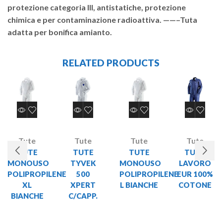
protezione categoria III, antistatiche, protezione
chimica e per contaminazione radioattiva. ——–Tuta
adatta per bonifica amianto.
RELATED PRODUCTS
Tute
Tute
Tute
Tute
TUTE
TUTE
TUTE
TUTA
MONOUSO
TYVEK
MONOUSO
LAVORO
POLIPROPILENE
500
POLIPROPILENE
EUR 100%
XL
XPERT
L BIANCHE
COTONE
BIANCHE
C/CAPP.