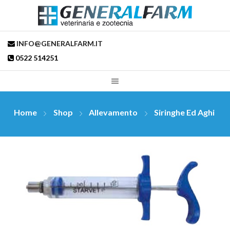
INFO@GENERALFARM.IT
0522 514251
Home
Shop
Allevamento
Siringhe Ed Aghi