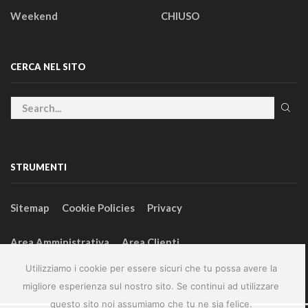
Weekend
CHIUSO
CERCA NEL SITO
STRUMENTI
Sitemap
Cookie Policies
Privacy
Area Amministrativa
Area Clienti
Utilizziamo i cookie per essere sicuri che tu possa avere la
migliore esperienza sul nostro sito. Se continui ad utilizzare
questo sito noi assumiamo che tu ne sia felice.