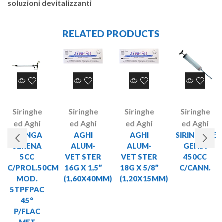
soluzioni devitalizzanti
RELATED PRODUCTS
Siringhe
Siringhe
Siringhe
Siringhe
ed Aghi
ed Aghi
ed Aghi
ed Aghi
SIRINGA
AGHI
AGHI
SIRINGONE
SERENA
ALUM-
ALUM-
GENIA
5CC
VET STER
VET STER
450CC
C/PROL.50CM
16G X 1,5”
18G X 5/8”
C/CANN.
MOD.
(1,60X40MM)
(1,20X15MM)
5TPFPAC
45°
P/FLAC