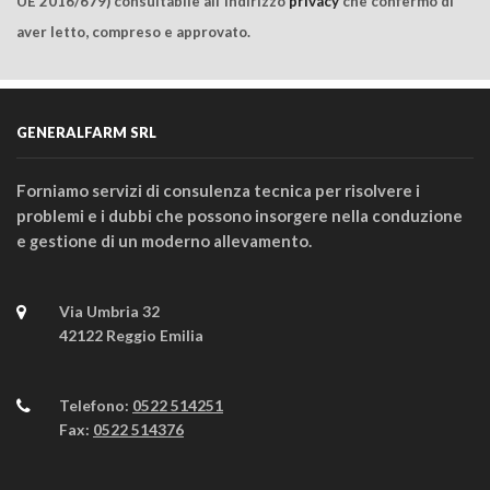
UE 2016/679) consultabile all'indirizzo
privacy
che confermo di
aver letto, compreso e approvato.
GENERALFARM SRL
Forniamo servizi di consulenza tecnica per risolvere i
problemi e i dubbi che possono insorgere nella conduzione
e gestione di un moderno allevamento.
Via Umbria 32
42122 Reggio Emilia
Telefono:
0522 514251
Fax:
0522 514376