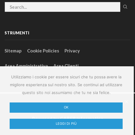
STRUMENTI
Sitemap
Cookie Policies
Privacy
Area Amministrativa
Area Clienti
Utilizziamo i cookie per essere sicuri che tu possa avere la
migliore esperienza sul nostro sito. Se continui ad utilizzare
questo sito noi assumiamo che tu ne sia felice.
2024 – GeneralFarm srl – P.IVA 00127580355
OK
Powered by
CABER Informatica
LEGGI DI PIÙ