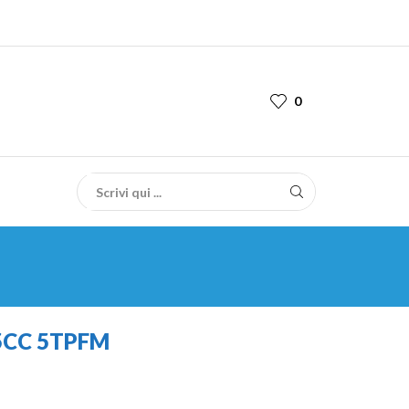
0
5CC 5TPFM