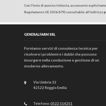
Con l'invio di questa richiesta, acconsento esplicitam
Regolamento UE 2016/679) consultabile all'indirizzo
p
GENERALFARM SRL
Forniamo servizi di consulenza tecnica per
risolvere i problemi e i dubbi che possono
insorgere nella conduzione e gestione di un
moderno allevamento.
Via Umbria 32
42122 Reggio Emilia
Telefono:
0522 514251