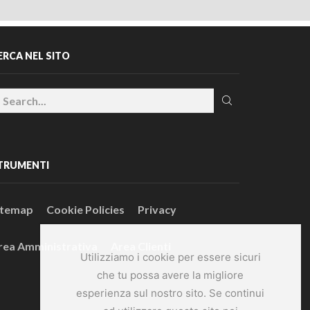
ERCA NEL SITO
TRUMENTI
itemap
Cookie Policies
Privacy
rea Amministrativa
Area Clienti
Utilizziamo i cookie per essere sicuri
che tu possa avere la migliore
esperienza sul nostro sito. Se continui