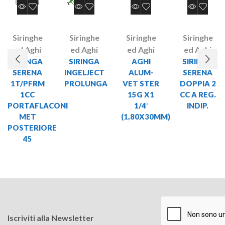
Siringhe
Siringhe
Siringhe
Siringhe
ed Aghi
ed Aghi
ed Aghi
ed Aghi
SIRINGA
SIRINGA
AGHI
SIRINGA
SERENA
INGELJECT
ALUM-
SERENA
1T/PFRM
PROLUNGA
VET STER
DOPPIA 2
1CC
15G X1
CC A REG.
PORTAFLACONI
1/4′
INDIP.
MET
(1,80X30MM)
POSTERIORE
45
Iscriviti alla Newsletter