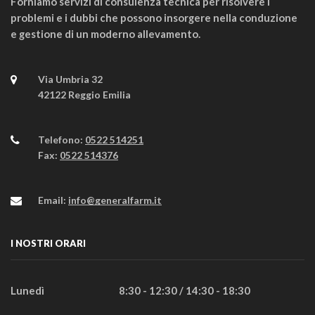
Forniamo servizi di consulenza tecnica per risolvere i
problemi e i dubbi che possono insorgere nella conduzione
e gestione di un moderno allevamento.
Via Umbria 32
42122 Reggio Emilia
Telefono:
0522 514251
Fax:
0522 514376
Email:
info@generalfarm.it
I NOSTRI ORARI
Lunedì
8:30 - 12:30 / 14:30 - 18:30