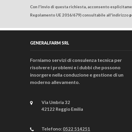
Con l'invio di questa richiesta, acconsento esplicitam
Regolamento UE 2016/679) consultabile all'indirizzo
p
GENERALFARM SRL
Forniamo servizi di consulenza tecnica per
risolvere i problemi e i dubbi che possono
insorgere nella conduzione e gestione di un
moderno allevamento.
Via Umbria 32
42122 Reggio Emilia
Telefono:
0522 514251