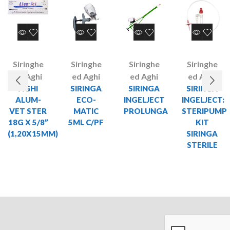
Siringhe
Siringhe
Siringhe
Siringhe
ed Aghi
ed Aghi
ed Aghi
ed Aghi
AGHI
SIRINGA
SIRINGA
SIRINGA
ALUM-
ECO-
INGELJECT
INGELJECT:
VET STER
MATIC
PROLUNGA
STERIPUMP
18G X 5/8”
5ML C/PF
KIT
(1,20X15MM)
SIRINGA
STERILE