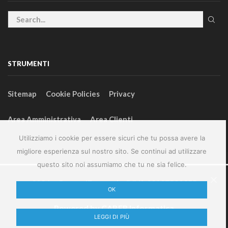
STRUMENTI
Sitemap
Cookie Policies
Privacy
Area Amministrativa
Area Clienti
Utilizziamo i cookie per essere sicuri che tu possa avere la
migliore esperienza sul nostro sito. Se continui ad utilizzare
questo sito noi assumiamo che tu ne sia felice.
2024 – GeneralFarm srl – P.IVA 00127580355
OK
Powered by
CABER Informatica
LEGGI DI PIÙ