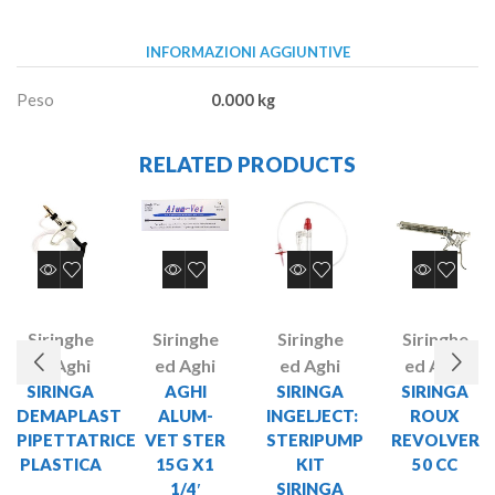
INFORMAZIONI AGGIUNTIVE
Peso
0.000 kg
RELATED PRODUCTS
Siringhe
Siringhe
Siringhe
Siringhe
ed Aghi
ed Aghi
ed Aghi
ed Aghi
SIRINGA
AGHI
SIRINGA
SIRINGA
DEMAPLAST
ALUM-
INGELJECT:
ROUX
PIPETTATRICE
VET STER
STERIPUMP
REVOLVER
PLASTICA
15G X1
KIT
50 CC
1/4′
SIRINGA