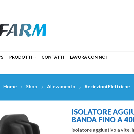
WS
PRODOTTI
CONTATTI
LAVORA CON NOI
Home
Shop
Allevamento
Recinzioni Elettriche
ISOLATORE AGGI
BANDA FINO A 4
isolatore aggiuntivo a vite, in