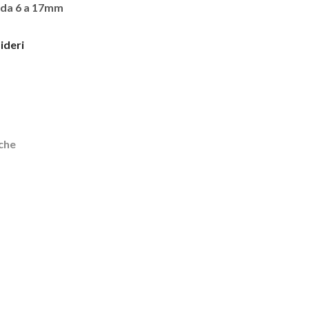
. da 6 a 17mm
sideri
iche