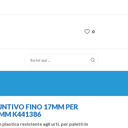
0
UNTIVO FINO 17MM PER
0MM K441386
 plastica resistente agli urti, per paletti in