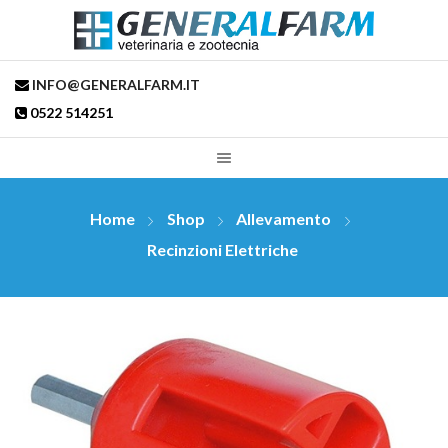
INFO@GENERALFARM.IT
0522 514251
Home
Shop
Allevamento
Recinzioni Elettriche