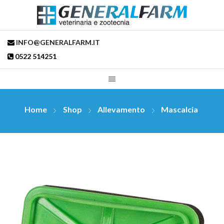
INFO@GENERALFARM.IT
0522 514251
Home
Shop
Allevamento
Mascalcia