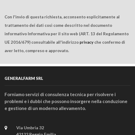
Con l'invio di questa richiesta, acconsento esplicitamente al
trattamento dei dati così come descritto nel documento
informativo Informativa per il sito web (ART. 13 del Regolamento
UE 2016/679) consultabile all'indirizzo
privacy
che confermo di
aver letto, compreso e approvato.
GENERALFARM SRL
Forniamo servizi di consulenza tecnica per risolvere i
problemi e i dubbi che possono insorgere nella conduzione
e gestione di un moderno allevamento.
Via Umbria 32
42122 Reggio Emilia