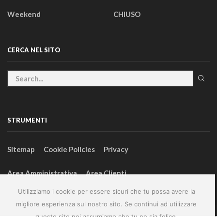
Weekend
CHIUSO
CERCA NEL SITO
STRUMENTI
Sitemap
Cookie Policies
Privacy
Area Amministrativa
Area Clienti
Utilizziamo i cookie per essere sicuri che tu possa avere la
migliore esperienza sul nostro sito. Se continui ad utilizzare
questo sito noi assumiamo che tu ne sia felice.