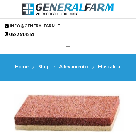
INFO@GENERALFARM.IT
0522 514251
Home
Shop
Allevamento
Mascalcia