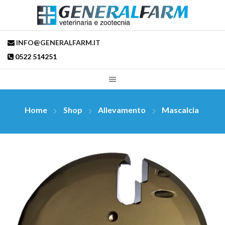
INFO@GENERALFARM.IT
0522 514251
Home
Shop
Allevamento
Mascalcia