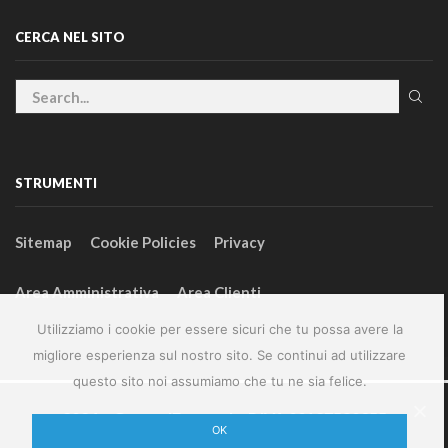
CERCA NEL SITO
STRUMENTI
Sitemap
Cookie Policies
Privacy
Area Amministrativa
Area Clienti
Utilizziamo i cookie per essere sicuri che tu possa avere la
migliore esperienza sul nostro sito. Se continui ad utilizzare
questo sito noi assumiamo che tu ne sia felice.
2024 – GeneralFarm srl – P.IVA 00127580355
OK