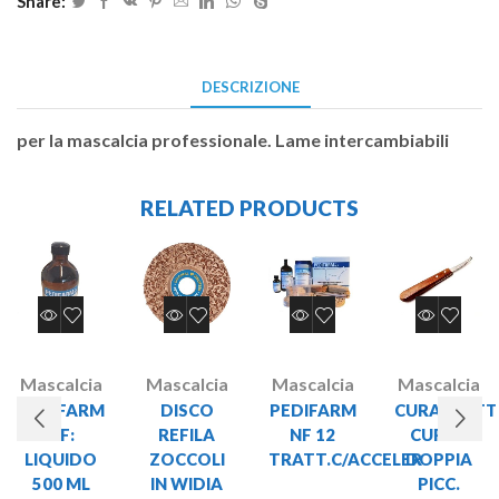
Share:
DESCRIZIONE
per la mascalcia professionale. Lame intercambiabili
RELATED PRODUCTS
Mascalcia
Mascalcia
Mascalcia
Mascalcia
PEDIFARM
DISCO
PEDIFARM
CURASNETT
NF:
REFILA
NF 12
CURVA
LIQUIDO
ZOCCOLI
TRATT.C/ACCELER
DOPPIA
500 ML
IN WIDIA
PICC.