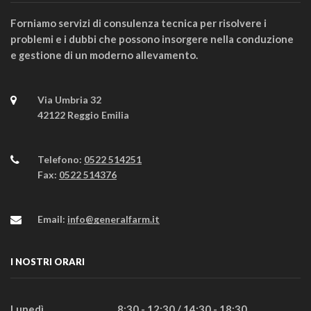
Forniamo servizi di consulenza tecnica per risolvere i
problemi e i dubbi che possono insorgere nella conduzione
e gestione di un moderno allevamento.
Via Umbria 32
42122 Reggio Emilia
Telefono:
0522 514251
Fax:
0522 514376
Email:
info@generalfarm.it
I NOSTRI ORARI
Lunedì
8:30 - 12:30 / 14:30 - 18:30