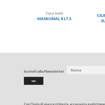
Cura Suini
CIL
MASKOMAL X LT.5
S
Iscriviti alla Newsletter
Con l'invio di questa richiesta, acconsento esplicitam