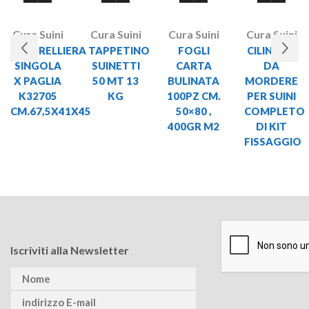
Cura Suini
Cura Suini
Cura Suini
Cura Suini
RASTRELLIERA
TAPPETINO
FOGLI
CILINDRO
SINGOLA
SUINETTI
CARTA
DA
X PAGLIA
50 MT 13
BULINATA
MORDERE
K32705
KG
100PZ CM.
PER SUINI
CM.67,5X41X45
50×80 ,
COMPLETO
400GR M2
DI KIT
FISSAGGIO
Iscriviti alla Newsletter