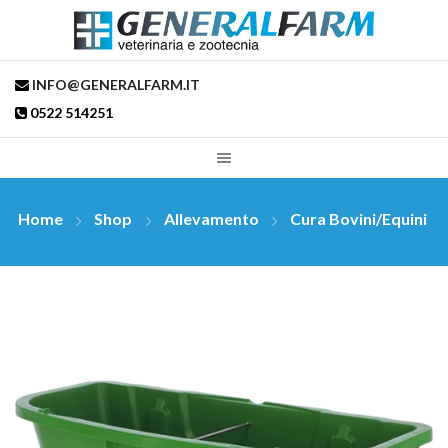
INFO@GENERALFARM.IT
0522 514251
Home
Shop
Allevamento
Cura Bovini/Equini