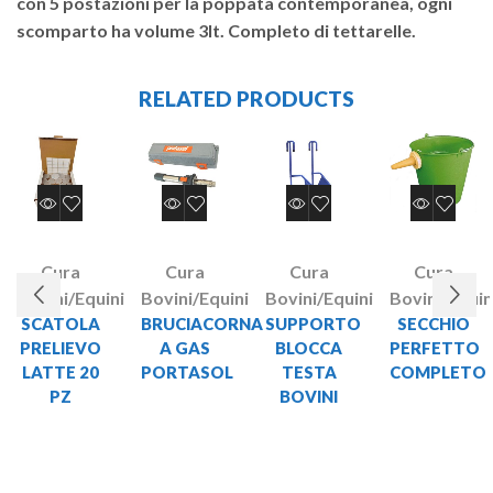
con 5 postazioni per la poppata contemporanea, ogni
scomparto ha volume 3lt. Completo di tettarelle.
RELATED PRODUCTS
Cura
Cura
Cura
Cura
Bovini/Equini
Bovini/Equini
Bovini/Equini
Bovini/Equin
SCATOLA
BRUCIACORNA
SUPPORTO
SECCHIO
PRELIEVO
A GAS
BLOCCA
PERFETTO
LATTE 20
PORTASOL
TESTA
COMPLETO
PZ
BOVINI