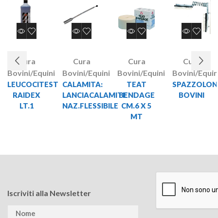
Cura
Cura
Cura
Cura
Bovini/Equini
Bovini/Equini
Bovini/Equini
Bovini/Equin
LEUCOCITEST
CALAMITA:
TEAT
SPAZZOLON
RAIDEX
LANCIACALAMITE
BENDAGE
BOVINI
LT.1
NAZ.FLESSIBILE
CM.6 X 5
MT
Iscriviti alla Newsletter