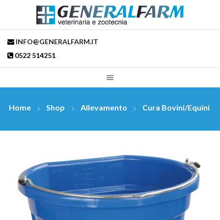
INFO@GENERALFARM.IT
0522 514251
Home
Shop
Allevamento
Cura Bovini/Equini