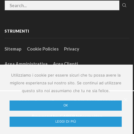
STRUMENTI
Sitemap
Cookie Policies
Privacy
Area Amministrativa
Area Clienti
Utilizziamo i cookie per essere sicuri che tu possa avere la
migliore esperienza sul nostro sito. Se continui ad utilizzare
questo sito noi assumiamo che tu ne sia felice.
2024 – GeneralFarm srl – P.IVA 00127580355
OK
Powered by
CABER Informatica
LEGGI DI PIÙ