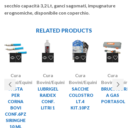
secchio capacità 3,2 Lt, ganci sagomati, impugnature
erognomiche, disponibile con coperchio.
RELATED PRODUCTS
Cura
Cura
Cura
Cura
Bovini/Equini
Bovini/Equini
Bovini/Equini
Bovini/Equin
PASTA
LUBRIGEL
SACCHE
BRUCIACOR
PER
RAIDEX
COLOSTRO
A GAS
CORNA
CONF.
LT.4
PORTASOL
BOVI
LITRI 1
KIT.10PZ
CONF.6PZ
SIRINGHE
10 ML