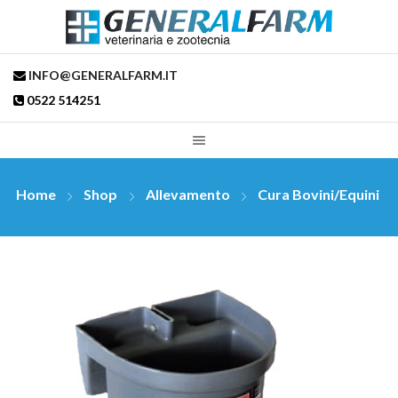
INFO@GENERALFARM.IT
0522 514251
Home
Shop
Allevamento
Cura Bovini/Equini