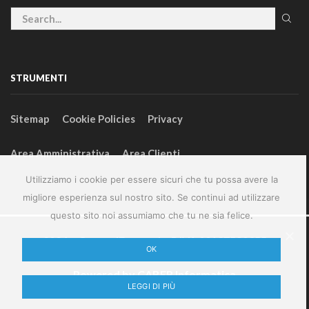
STRUMENTI
Sitemap
Cookie Policies
Privacy
Area Amministrativa
Area Clienti
Utilizziamo i cookie per essere sicuri che tu possa avere la
migliore esperienza sul nostro sito. Se continui ad utilizzare
questo sito noi assumiamo che tu ne sia felice.
2024 – GeneralFarm srl – P.IVA 00127580355
OK
Powered by
CABER Informatica
LEGGI DI PIÙ