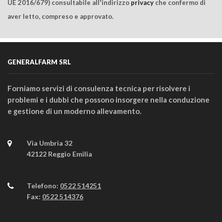
UE 2016/679) consultabile all'indirizzo
privacy
che confermo di
aver letto, compreso e approvato.
GENERALFARM SRL
Forniamo servizi di consulenza tecnica per risolvere i
problemi e i dubbi che possono insorgere nella conduzione
e gestione di un moderno allevamento.
Via Umbria 32
42122 Reggio Emilia
Telefono:
0522 514251
Fax:
0522 514376