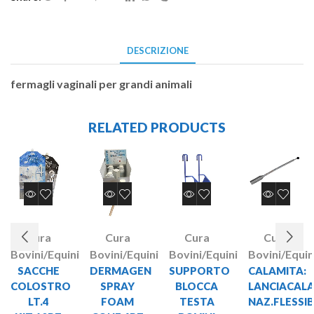
DESCRIZIONE
fermagli vaginali per grandi animali
RELATED PRODUCTS
Cura
Cura
Cura
Cura
Bovini/Equini
Bovini/Equini
Bovini/Equini
Bovini/Equin
SACCHE
DERMAGEN
SUPPORTO
CALAMITA:
COLOSTRO
SPRAY
BLOCCA
LANCIACAL
LT.4
FOAM
TESTA
NAZ.FLESSIB