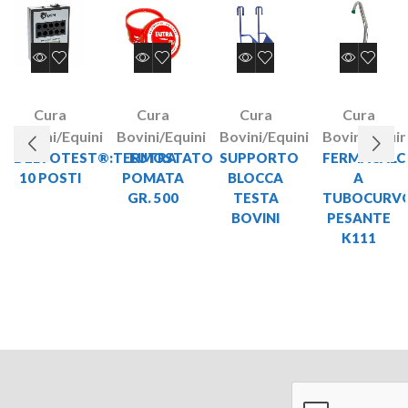
Cura
Cura
Cura
Cura
Bovini/Equini
Bovini/Equini
Bovini/Equini
Bovini/Equin
DELVOTEST®:TERMOSTATO
EUTRA
SUPPORTO
FERMACALC
10 POSTI
POMATA
BLOCCA
A
GR. 500
TESTA
TUBOCURV
BOVINI
PESANTE
K111